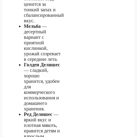
ценится за
тонкий запах и
сбалансированный
вкус.
Мельба
—
десертный
вариант с
приятной
кислинкой,
урожай созревает
в середине лета.
Голден Делишес
— сладкий,
хорошо
хранится, удобен
для
коммерческого
использования и
домашнего
хранения.
Ред Делишес
—
яркий вкус и
плотная мякоть,
нравится детям и
взрослым.