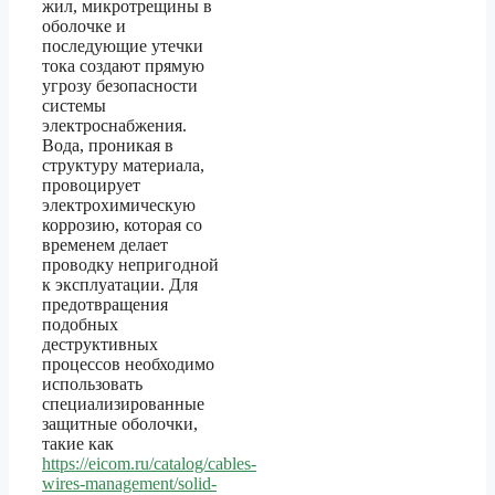
жил, микротрещины в
оболочке и
последующие утечки
тока создают прямую
угрозу безопасности
системы
электроснабжения.
Вода, проникая в
структуру материала,
провоцирует
электрохимическую
коррозию, которая со
временем делает
проводку непригодной
к эксплуатации. Для
предотвращения
подобных
деструктивных
процессов необходимо
использовать
специализированные
защитные оболочки,
такие как
https://eicom.ru/catalog/cables-
wires-management/solid-