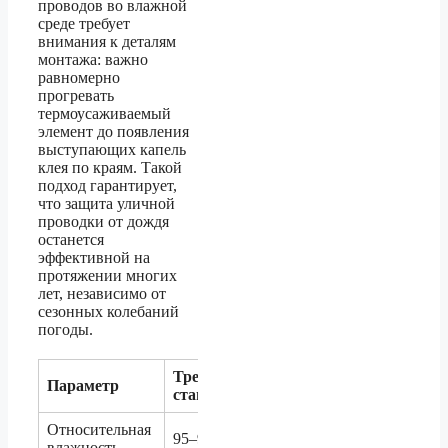
проводов во влажной
среде требует
внимания к деталям
монтажа: важно
равномерно
прогревать
термоусаживаемый
элемент до появления
выступающих капель
клея по краям. Такой
подход гарантирует,
что защита уличной
проводки от дождя
останется
эффективной на
протяжении многих
лет, независимо от
сезонных колебаний
погоды.
Требование
Параметр
стандарта
Относительная
95–98 %
влажность