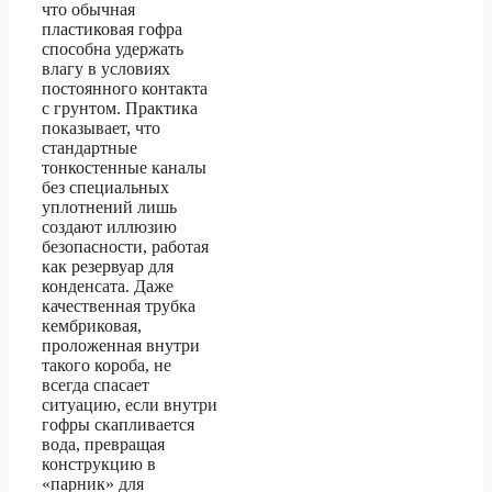
что обычная
пластиковая гофра
способна удержать
влагу в условиях
постоянного контакта
с грунтом. Практика
показывает, что
стандартные
тонкостенные каналы
без специальных
уплотнений лишь
создают иллюзию
безопасности, работая
как резервуар для
конденсата. Даже
качественная трубка
кембриковая,
проложенная внутри
такого короба, не
всегда спасает
ситуацию, если внутри
гофры скапливается
вода, превращая
конструкцию в
«парник» для