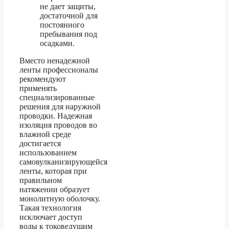
не дает защиты,
достаточной для
постоянного
пребывания под
осадками.
Вместо ненадежной
ленты профессионалы
рекомендуют
применять
специализированные
решения для наружной
проводки. Надежная
изоляция проводов во
влажной среде
достигается
использованием
самовулканизирующейся
ленты, которая при
правильном
натяжении образует
монолитную оболочку.
Такая технология
исключает доступ
воды к токоведущим