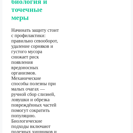
биология и
точечные
меры
Начинать защиту стоит
с профилактики:
правильно севооборот,
удаление сорняков и
густого мусора
снижает риск
появления
вредоносных
организмов.
Механические
способы полезны при
малых очагах —
ручной сбор слизней,
ловушки и обрезка
повреждённых частей
помогут сократить
популяцию.
Биологические
подходы включают
полезных хищников и