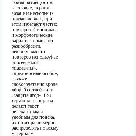
фразы размещают в
заголовке, первом
абзаце и нескольких
подзаголовках, при
этом избегают частых
повторов. Синонимы
и морфологические
варианты помогают
разнообразить
лексику: вместо
повторов используйте
«насекомые»,
«паразиты»,
«вредоносные особи»,
а также
словосочетания вроде
«борьба с тлей» или
«защита ягод». LSI-
термины и вопросы
делают текст
релевантным и
удобным для поиска,
их стоит равномерно
распределять по всему
материалу.