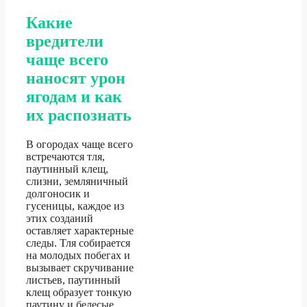
Какие
вредители
чаще всего
наносят урон
ягодам и как
их распознать
В огородах чаще всего
встречаются тля,
паутинный клещ,
слизни, земляничный
долгоносик и
гусеницы, каждое из
этих созданий
оставляет характерные
следы. Тля собирается
на молодых побегах и
вызывает скручивание
листьев, паутинный
клещ образует тонкую
паутину и белесые