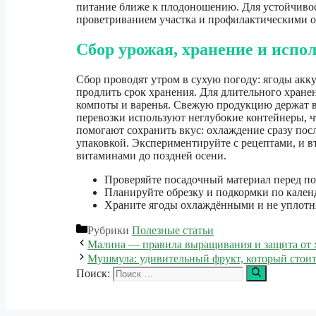
питание ближе к плодоношению. Для устойчивост
проветриванием участка и профилактическими о
Сбор урожая, хранение и испо
Сбор проводят утром в сухую погоду: ягоды акк
продлить срок хранения. Для длительного хране
компоты и варенья. Свежую продукцию держат в 
перевозки используют неглубокие контейнеры, 
помогают сохранить вкус: охлаждение сразу пос
упаковкой. Экспериментируйте с рецептами, и 
витаминами до поздней осени.
Проверяйте посадочный материал перед по
Планируйте обрезку и подкормки по кален
Храните ягоды охлаждёнными и не уплотня
Рубрики
Полезные статьи
Малина — правила выращивания и защита от х
Мушмула: удивительный фрукт, который стоит
Поиск: