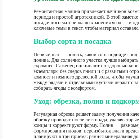
Ремонтантная малина привлекает дачников возм
периода и простой агротехникой. В этой заметк
посадочного материала до хранения ягод — и од
ключевые темы в текст, чтобы материал оставал
Выбор сорта и посадка
Первый шаг — понять, какой сорт подойдёт под 
полива. Для солнечного участка лучше выбирать
скромнее. Саженец оценивают по здоровью корн
экземпляры без следов гнили и с развитыми отро
компост и немного древесной золы, чтобы улучш
между рядами и отдельными кустами держат с за
собирать ягоды с комфортом.
Уход: обрезка, полив и подкор
Регулярная обрезка решает задачу получения ка
обрезку проводят после листопада, удаляя стары
концы и корректируют форму. Полив — равномер
формирования плодов; переизбыток влаги вреден
планируют в три приёма: ранняя минеральная доз