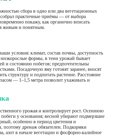
ожностью сбора в одно или два вегетационных
е собрал практичные приёмы — от выбора
новременно покажу, как органично вписать
ся живым и понятным.
ваши условия: климат, состав почвы, доступность
 низкорослые формы, в тени урожай бывает
ей и состоянию побегов; предпочтительны
стками. Посадочную яму готовят заранее, вносят
ить структуру и подпитать растение. Расстояние
пасом — 1–1,5 метра позволит ухаживать и
мка
чественного урожая и контролирует рост. Осеннюю
е побеги у основания; весной убирают подмерзшие
ный, особенно в период цветения и
, поэтому дренаж обязателен. Подкормки
а, азот в начале вегетации и фосфорно-калийное