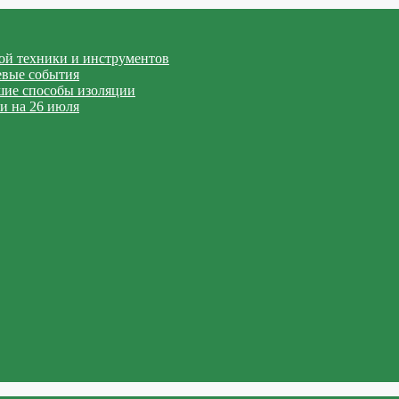
вой техники и инструментов
евые события
чшие способы изоляции
и на 26 июля