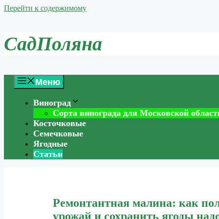
Перейти к содержимому
СадПоляна
Меню
Виноград
Сорта винограда для Московской област
Косточковые
Семечковые
Ягодные
Статьи
Ремонтантная малина: как по
урожай и сохранить ягоды над