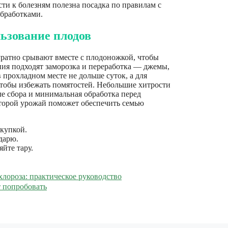
и к болезням полезна посадка по правилам с
бработками.
льзование плодов
уратно срывают вместе с плодоножкой, чтобы
ния подходят заморозка и переработка — джемы,
прохладном месте не дольше суток, а для
чтобы избежать помятостей. Небольшие хитрости
ле сбора и минимальная обработка перед
второй урожай поможет обеспечить семью
купкой.
дарю.
йте тару.
лороза: практическое руководство
 попробовать