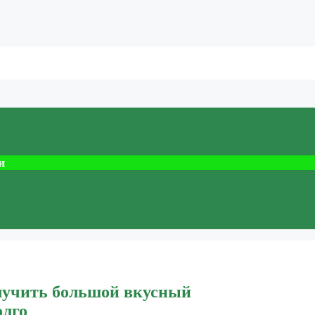
и
лучить большой вкусный
олго