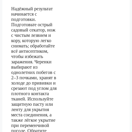
Надёжный результат
начинается с
подготовки.
Подготовьте острый
садовый секатор, нож
с чистым лезвием и
кору, которую легко
снимать; обработайте
всё антисептиком,
чтобы избежать
заражения. Черенки
выбирают из
однолетних побегов с
2–3 почками, хранят в
холоде до прививки и
срезают под углом для
плотного контакта
тканей. Используйте
защитную пасту или
ленту для укрытия
места соединения, а
также лёгкое укрытие
при переменчивой
погоде. Обратите