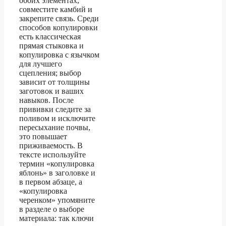
обоих элементах,
совместите камбий и
закрепите связь. Среди
способов копулировки
есть классическая
прямая стыковка и
копулировка с язычком
для лучшего
сцепления; выбор
зависит от толщины
заготовок и ваших
навыков. После
прививки следите за
поливом и исключите
пересыхание почвы,
это повышает
приживаемость. В
тексте используйте
термин «копулировка
яблонь» в заголовке и
в первом абзаце, а
«копулировка
черенком» упомяните
в разделе о выборе
материала: так ключи