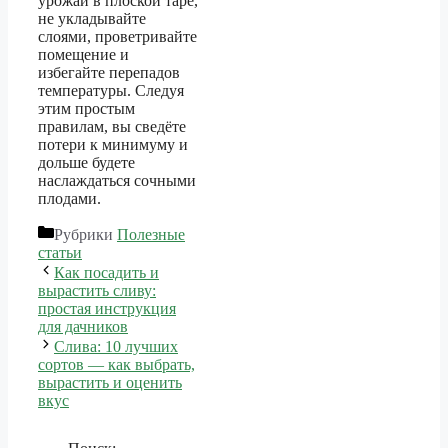
урожай в плоской таре,
не укладывайте
слоями, проветривайте
помещение и
избегайте перепадов
температуры. Следуя
этим простым
правилам, вы сведёте
потери к минимуму и
дольше будете
наслаждаться сочными
плодами.
Рубрики
Полезные
статьи
Как посадить и
вырастить сливу:
простая инструкция
для дачников
Слива: 10 лучших
сортов — как выбрать,
вырастить и оценить
вкус