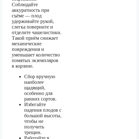
Соблюдайте
аккуратность при
съёме — плод
удерживайте рукой,
слегка поверните и
отделите чашелистики.
Такой приём снижает
механические
повреждения и
уменьшает количество
помятых экземпляров
в корзине.
Сбор вручную
наиболее
щадящий,
особенно для
ранних сортов.
Избегайте
падения плодов с
большой высоты,
чтобы не
получить
трещин.
Работайте в