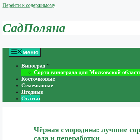
Перейти к содержимому
СадПоляна
Меню
Виноград
Сорта винограда для Московской област
Косточковые
Семечковые
Ягодные
Статьи
Чёрная смородина: лучшие сор
сада и переработки