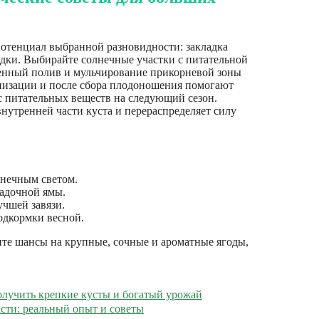
отенциал выбранной разновидности: закладка
адки. Выбирайте солнечные участки с питательной
ренный полив и мульчирование прикорневой зоны
онизации и после сбора плодоношения помогают
с питательных веществ на следующий сезон.
нутренней части куста и перераспределяет силу
лнечным светом.
садочной ямы.
чшей завязи.
одкормки весной.
те шансы на крупные, сочные и ароматные ягоды,
олучить крепкие кусты и богатый урожай
сти: реальный опыт и советы