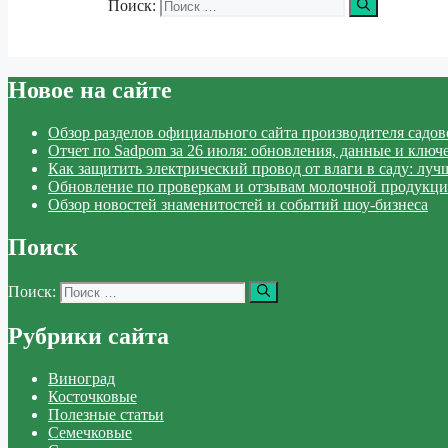
Поиск:
Новое на сайте
Обзор разделов официального сайта производителя садо
Отчет по Sadpom за 26 июля: обновления, данные и ключ
Как защитить электрический провод от влаги в саду: лу
Обновление по проверкам и отзывам молочной продукци
Обзор новостей знаменитостей и событий шоу-бизнеса
Поиск
Поиск:
Рубрики сайта
Виноград
Косточковые
Полезные статьи
Семечковые