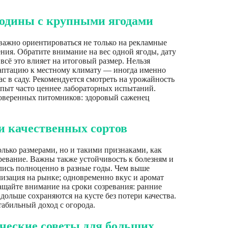
родины с крупными ягодами
важно ориентироваться не только на рекламные
ения. Обратите внимание на вес одной ягоды, дату
всё это влияет на итоговый размер. Нельзя
даптацию к местному климату — иногда именно
ас в саду. Рекомендуется смотреть на урожайность
опыт часто ценнее лабораторных испытаний.
роверенных питомников: здоровый саженец
 качественных сортов
лько размерами, но и такими признаками, как
зревание. Важны также устойчивость к болезням и
лись полноценно в разные годы. Чем выше
лизация на рынке; одновременно вкус и аромат
щайте внимание на сроки созревания: ранние
дольше сохраняются на кусте без потери качества.
табильный доход с огорода.
ические советы для больших