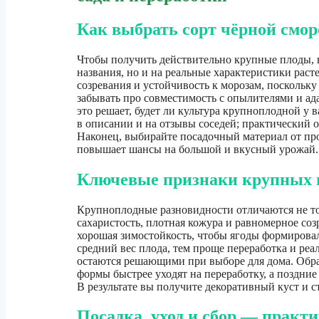
Как выбрать сорт чёрной смо
Чтобы получить действительно крупные плоды, 
названия, но и на реальные характеристики раст
созревания и устойчивость к морозам, поскольку 
забывать про совместимость с опылителями и а
это решает, будет ли культура крупноплодной у в
в описании и на отзывы соседей; практический 
Наконец, выбирайте посадочный материал от п
повышает шансы на большой и вкусный урожай.
Ключевые признаки крупных и
Крупноплодные разновидности отличаются не то
сахаристость, плотная кожура и равномерное со
хорошая зимостойкость, чтобы ягоды формирова
средний вес плода, тем проще переработка и реа
остаются решающими при выборе для дома. Обра
формы быстрее уходят на переработку, а поздние 
В результате вы получите декоративный куст и с
Посадка, уход и сбор — практ