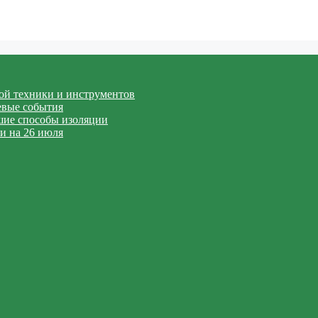
вой техники и инструментов
евые события
чшие способы изоляции
и на 26 июля