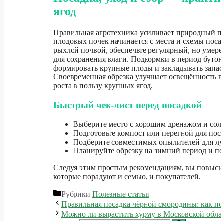
ягод
Правильная агротехника усиливает природный п
плодовых почек начинается с места и схемы пос
рыхлой почвой, обеспечьте регулярный, но уме
для сохранения влаги. Подкормки в период бут
формировать крупные плоды и закладывать запа
Своевременная обрезка улучшает освещённость в
роста в пользу крупных ягод.
Быстрый чек-лист перед посадкой
Выберите место с хорошим дренажом и со
Подготовьте компост или перегной для по
Подберите совместимых опылителей для лу
Планируйте обрезку на зимний период и п
Следуя этим простым рекомендациям, вы повыси
которые порадуют и семью, и покупателей.
Рубрики
Полезные статьи
Правильная посадка чёрной смородины: как п
Можно ли вырастить хурму в Московской обла