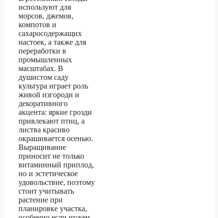
используют для
морсов, джемов,
компотов и
сахаросодержащих
настоек, а также для
переработки в
промышленных
масштабах. В
душистом саду
культура играет роль
живой изгороди и
декоративного
акцента: яркие грозди
привлекают птиц, а
листва красиво
окрашивается осенью.
Выращивание
приносит не только
витаминный приплод,
но и эстетическое
удовольствие, поэтому
стоит учитывать
растение при
планировке участка,
особенно если нужен