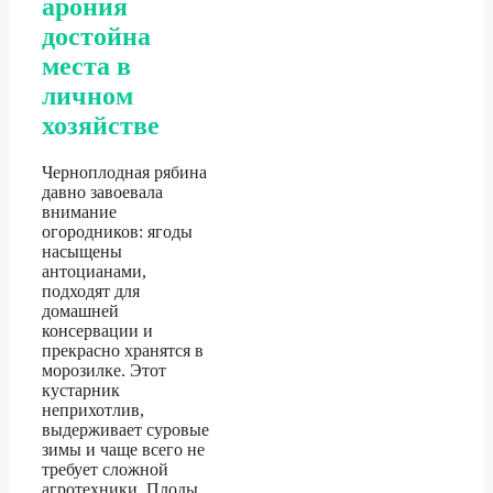
арония
достойна
места в
личном
хозяйстве
Черноплодная рябина
давно завоевала
внимание
огородников: ягоды
насыщены
антоцианами,
подходят для
домашней
консервации и
прекрасно хранятся в
морозилке. Этот
кустарник
неприхотлив,
выдерживает суровые
зимы и чаще всего не
требует сложной
агротехники. Плоды