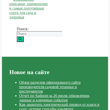
описание, применение
и самые популярные
сорта для сада и
здоровья
Поиск:
Новое на сайте
Обзор разделов официального сайта
производителя садовой техники и
инструментов
Отчет по Sadpom за 26 июля: обновления,
данные и ключевые события
Как защитить электрический провод от влаги в
саду: лучшие способы изоляции