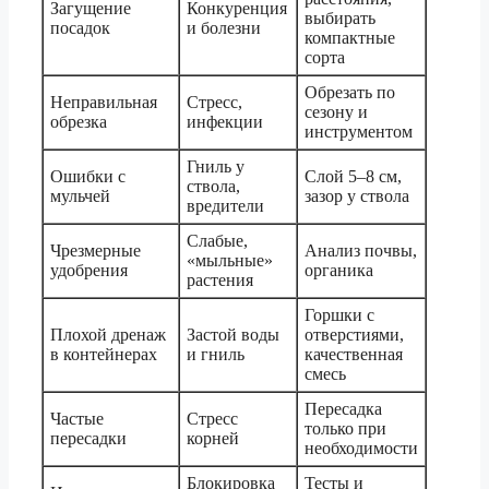
Загущение
Конкуренция
выбирать
посадок
и болезни
компактные
сорта
Обрезать по
Неправильная
Стресс,
сезону и
обрезка
инфекции
инструментом
Гниль у
Ошибки с
Слой 5–8 см,
ствола,
мульчей
зазор у ствола
вредители
Слабые,
Чрезмерные
Анализ почвы,
«мыльные»
удобрения
органика
растения
Горшки с
Плохой дренаж
Застой воды
отверстиями,
в контейнерах
и гниль
качественная
смесь
Пересадка
Частые
Стресс
только при
пересадки
корней
необходимости
Блокировка
Тесты и