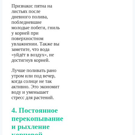
Признаки: пятна на
листьях после
дневного полива,
побледневшие
молодые побеги, гниль
у корней при
поверхностном
увлажнении. Также вы
заметите, что вода
«уйдёт в воздух», не
достигнув корней.
Лучше поливать рано
утром или под вечер,
когда солнце не так
активно. Это экономит
воду и уменьшает
стресс для растений.
4. Постоянное
перекопывание
и рыхление
корневой