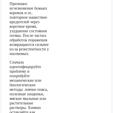
Признаки:
исчезновение божьих
коровок и ос,
повторное нашествие
вредителей через
короткое время,
ухудшение состояния
почвы. После частых
обработок поражения
возвращаются сильнее
из-за резистентности у
насекомых.
Сначала
идентифицируйте
проблему и
попробуйте
механические или
биологические
методы: ловчие пояса,
полезные хищники,
мягкие мыльные или
растительные
растворы. Химию
оставляйте как