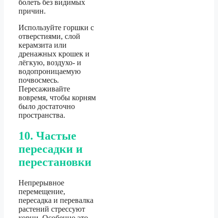
болеть без видимых
причин.
Используйте горшки с
отверстиями, слой
керамзита или
дренажных крошек и
лёгкую, воздухо- и
водопроницаемую
почвосмесь.
Пересаживайте
вовремя, чтобы корням
было достаточно
пространства.
10. Частые
пересадки и
перестановки
Непрерывное
перемещение,
пересадка и перевалка
растений стрессуют
корни. Особенно это