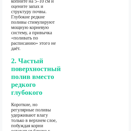
копните на 5–10 см и
оцените запах и
структуру почвы.
Глубокие редкие
поливы стимулируют
мощную корневую
систему, а привычка
«поливать по
расписанию» этого не
даёт.
2. Частый
поверхностный
полив вместо
редкого
глубокого
Короткие, но
регулярные поливы
удерживают влагу
только в верхнем слое,
побуждая корни
оставаться близко к