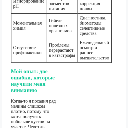
Игнорирование
элементов
коррекция
pH
питания
почвы
Диагностика,
Гибель
Моментальная
биометоды,
полезных
химия
селективные
организмов
средства
Еженедельный
Проблемы
Отсутствие
осмотр и
перерастают
профилактики
раннее
в катастрофы
вмешательство
Мой опыт: две
ошибки, которые
научили меня
вниманию
Когда-то я посадил ряд
малины слишком
плотно, потому что
хотел получить
побольше кустов на
участке. Через два