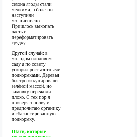
сезона ягоды стали
мелкими, а болезни
наступили
молниеносно.
Пришлось выкопать
часть и
переформатировать
грядку.
Другой случай: в
молодом плодовом
саду я по совету
ускорил рост азотными
подкормками. Деревья
быстро оккупировали
зелёной массой, но
зимовку пережили
плохо. С тех пор я
проверяю почву и
предпочитаю органику
и сбалансированную
подкормку.
Шаги, которые
можно применить