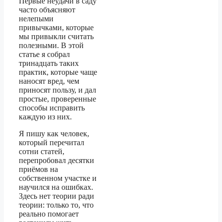
Первые неудачи в саду
часто объясняют
нелепыми
привычками, которые
мы привыкли считать
полезными. В этой
статье я собрал
тринадцать таких
практик, которые чаще
наносят вред, чем
приносят пользу, и дал
простые, проверенные
способы исправить
каждую из них.
Я пишу как человек,
который перечитал
сотни статей,
перепробовал десятки
приёмов на
собственном участке и
научился на ошибках.
Здесь нет теории ради
теории: только то, что
реально помогает