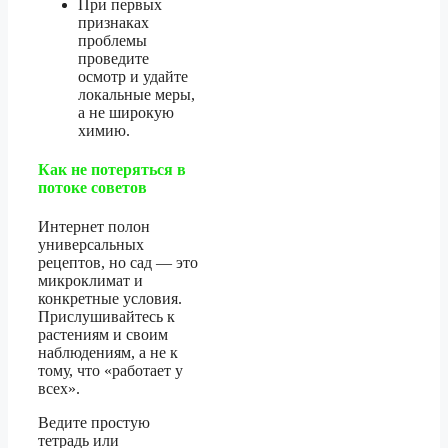
При первых
признаках
проблемы
проведите
осмотр и удайте
локальные меры,
а не широкую
химию.
Как не потеряться в
потоке советов
Интернет полон
универсальных
рецептов, но сад — это
микроклимат и
конкретные условия.
Прислушивайтесь к
растениям и своим
наблюдениям, а не к
тому, что «работает у
всех».
Ведите простую
тетрадь или