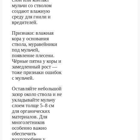
мульчи со стволом
создают влажную
среду для гнили и
вредителей.
Признаки: влажная
кора у основания
ствола, муравейники
под мульчей,
появление плесени.
Чёрные пятна у коры и
замедленный рост —
тоже признаки ошибок
с мульчей.
Оставляйте небольшой
зазор около ствола и не
укладывайте мульчу
слоем толще 5–8 см
для органических
материалов. Для
многолетников
особенно важно
обеспечить
воздухообмен у