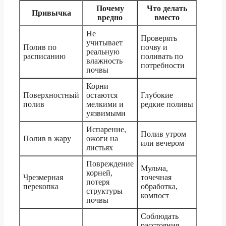
Почему
Что делать
Привычка
вредно
вместо
Не
Проверять
учитывает
Полив по
почву и
реальную
расписанию
поливать по
влажность
потребности
почвы
Корни
Поверхностный
остаются
Глубокие
полив
мелкими и
редкие поливы
уязвимыми
Испарение,
Полив утром
Полив в жару
ожоги на
или вечером
листьях
Повреждение
Мульча,
корней,
Чрезмерная
точечная
потеря
перекопка
обработка,
структуры
компост
почвы
Соблюдать
расстояния,