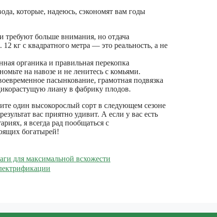
ода, которые, надеюсь, сэкономят вам годы
 требуют больше внимания, но отдача
12 кг с квадратного метра — это реальность, а не
нная органика и правильная перекопка
омьте на навозе и не ленитесь с комьями.
оевременное пасынкование, грамотная подвязка
дикорастущую лиану в фабрику плодов.
рите один высокорослый сорт в следующем сезоне
результат вас приятно удивит. А если у вас есть
риях, я всегда рад пообщаться с
оящих богатырей!
шаги для максимальной всхожести
электрификации