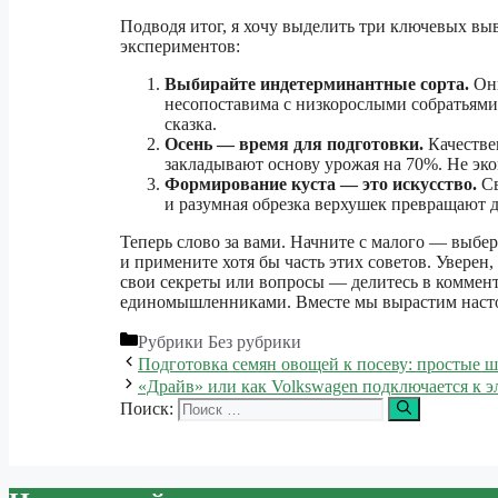
Подводя итог, я хочу выделить три ключевых выв
экспериментов:
Выбирайте индетерминантные сорта.
Они
несопоставима с низкорослыми собратьями. 
сказка.
Осень — время для подготовки.
Качестве
закладывают основу урожая на 70%. Не экон
Формирование куста — это искусство.
Св
и разумная обрезка верхушек превращают 
Теперь слово за вами. Начните с малого — выбе
и примените хотя бы часть этих советов. Уверен, 
свои секреты или вопросы — делитесь в коммента
единомышленниками. Вместе мы вырастим наст
Рубрики
Без рубрики
Подготовка семян овощей к посеву: простые 
«Драйв» или как Volkswagen подключается к 
Поиск: