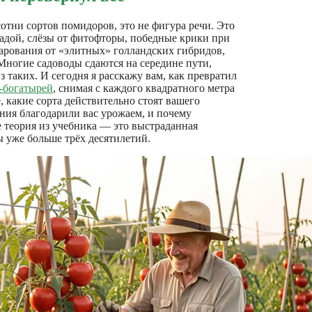
сотни сортов помидоров, это не фигура речи. Это
садой, слёзы от фитофторы, победные крики при
арования от «элитных» голландских гибридов,
Многие садоводы сдаются на середине пути,
з таких. И сегодня я расскажу вам, как превратил
-богатырей
, снимая с каждого квадратного метра
 какие сорта действительно стоят вашего
ения благодарили вас урожаем, и почему
е теория из учебника — это выстраданная
 уже больше трёх десятилетий.