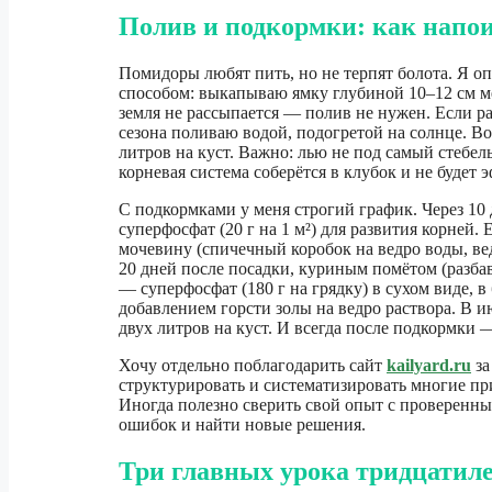
Полив и подкормки: как напои
Помидоры любят пить, но не терпят болота. Я о
способом: выкапываю ямку глубиной 10–12 см ме
земля не рассыпается — полив не нужен. Если ра
сезона поливаю водой, подогретой на солнце. В
литров на куст. Важно: лью не под самый стебель
корневая система соберётся в клубок и не будет 
С подкормками у меня строгий график. Через 1
суперфосфат (20 г на 1 м²) для развития корней
мочевину (спичечный коробок на ведро воды, вед
20 дней после посадки, куриным помётом (разбав
— суперфосфат (180 г на грядку) в сухом виде, 
добавлением горсти золы на ведро раствора. В 
двух литров на куст. И всегда после подкормки 
Хочу отдельно поблагодарить сайт
kailyard.ru
за
структурировать и систематизировать многие пр
Иногда полезно сверить свой опыт с проверенн
ошибок и найти новые решения.
Три главных урока тридцатиле