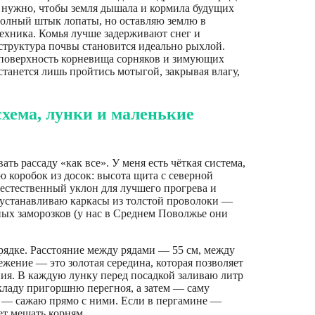
и нужно, чтобы земля дышала и кормила будущих
полный штык лопаты, но оставляю землю в
техника. Комья лучше задерживают снег и
 структура почвы становится идеально рыхлой.
а поверхность корневища сорняков и зимующих
станется лишь пройтись мотыгой, закрывая влагу,
схема, лунки и маленькие
ать рассаду «как все». У меня есть чёткая система,
 коробок из досок: высота щита с северной
 естественный уклон для лучшего прогрева и
 устанавливаю каркасы из толстой проволоки —
ых заморозков (у нас в Среднем Поволжье они
рядке. Расстояние между рядами — 55 см, между
ежение — это золотая середина, которая позволяет
ия. В каждую лунку перед посадкой заливаю литр
о кладу пригоршню перегноя, а затем — саму
х — сажаю прямо с ними. Если в пергамине —
ет мешать корням.