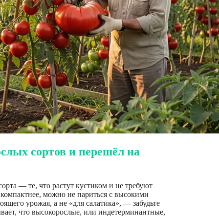
ослых сортов и перешёл на
рта — те, что растут кустиком и не требуют
 компактнее, можно не париться с высокими
тоящего урожая, а не «для салатика», — забудьте
вает, что высокорослые, или индетерминантные,