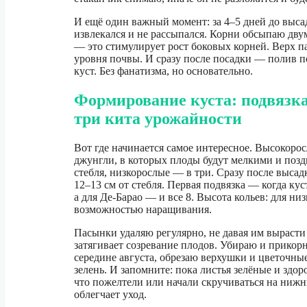
И ещё один важный момент: за 4–5 дней до выса
извлекался и не рассыпался. Корни обсыпаю дву
— это стимулирует рост боковых корней. Верх па
уровня почвы. И сразу после посадки — полив п
куст. Без фанатизма, но основательно.
Формирование куста: подвязка
три кита урожайности
Вот где начинается самое интересное. Высокоро
джунгли, в которых плоды будут мелкими и поз
стебля, низкорослые — в три. Сразу после высад
12–13 см от стебля. Первая подвязка — когда кус
а для Де-Барао — и все 8. Высота кольев: для ни
возможностью наращивания.
Пасынки удаляю регулярно, не давая им вырасти
затягивает созревание плодов. Убираю и прикорн
середине августа, обрезаю верхушки и цветочные
зелень. И запомните: пока листья зелёные и здо
что пожелтели или начали скручиваться на нижн
облегчает уход.