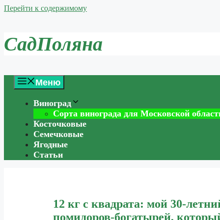
Перейти к содержимому
СадПоляна
Меню
Виноград
Сорта винограда для Московской област
Косточковые
Семечковые
Ягодные
Статьи
12 кг с квадрата: мой 30-лет
помидоров-богатырей, который