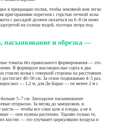
дки я прекращаю полив, чтобы земляной ком легко
мя пригоршнями перегноя с горстью печной золы
кета с рассадой должен оказаться на 6–8 см ниже
одогретой на солнце водой, полтора литра под
, пасынкование и обрезка —
слые томаты без правильного формирования — это
дними. Я формирую высокорослые сорта в два
ки ставлю колья с северной стороны на расстоянии
т достигает 40–50 см. За сезон подвязываю 4–5 раз,
зкорослых — 1,2 м, для Де-Барао — не менее 2 м с
 больше 5–7 см. Запоздалое пасынкование
евые отпрыски. За месяц до заморозков, в
 кисти — чтобы все соки шли в плоды, а не в
ровые — они нужны растению. Удаляю только те,
их кистях — это улучшает циркуляцию воздуха и