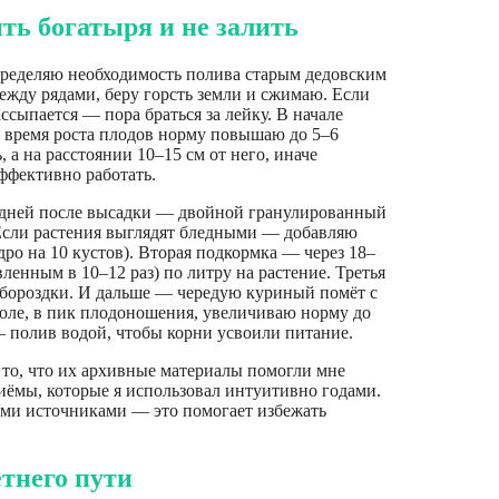
ть богатыря и не залить
пределяю необходимость полива старым дедовским
жду рядами, беру горсть земли и сжимаю. Если
ссыпается — пора браться за лейку. В начале
о время роста плодов норму повышаю до 5–6
, а на расстоянии 10–15 см от него, иначе
эффективно работать.
0 дней после высадки — двойной гранулированный
. Если растения выглядят бледными — добавляю
ро на 10 кустов). Вторая подкормка — через 18–
ленным в 10–12 раз) по литру на растение. Третья
в бороздки. И дальше — чередую куриный помёт с
июле, в пик плодоношения, увеличиваю норму до
— полив водой, чтобы корни усвоили питание.
 то, что их архивные материалы помогли мне
иёмы, которые я использовал интуитивно годами.
ыми источниками — это помогает избежать
тнего пути