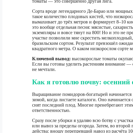
томаты — это совершенно другая лига.
Сорта вроде легендарного Де-Барао или мощных
такое количество плодовых кистей, что низкорос
вымахивает до трёх метров и формирует 8–10 ки
это вообще отдельная песня: мясистые, сахарист
экземпляры и вовсе тянут на 800! Но и это не п
участке позволили мне скрестить мелкоплодный
бразильским сортом. Результат превзошёл ожидан
квадратного метра. О каком низкорослом сорте 
Ключевой вывод:
высокорослые томаты окупают
Если вы готовы уделить растениям внимание — о
не мечтали.
Как я готовлю почву: осенний
Выращивание помидоров-богатырей начинается не
зимой, когда листаете каталоги. Оно начинается о
снят последний плод. Многие пренебрегают этим 
ответственностью.
Сразу после уборки я удаляю всю ботву с участ
или вывоз за пределы огорода. Затем, во второй 
действа: вношу перепревший навоз из расчёта 1