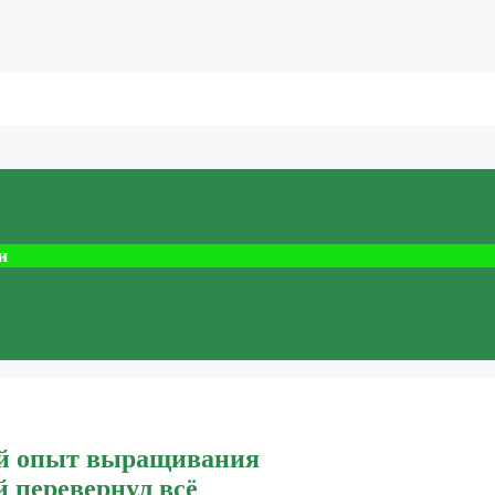
и
ний опыт выращивания
 перевернул всё