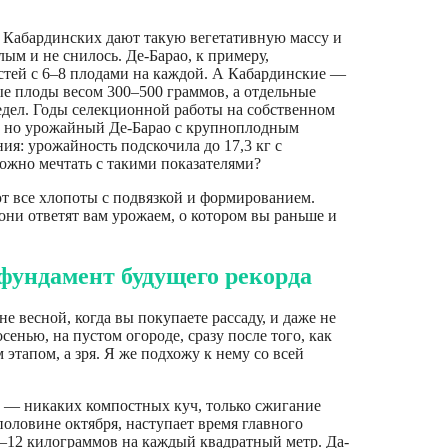
 Кабардинских дают такую вегетативную массу и
лым и не снилось. Де-Барао, к примеру,
стей с 6–8 плодами на каждой. А Кабардинские —
ые плоды весом 300–500 граммов, а отдельные
редел. Годы селекционной работы на собственном
, но урожайный Де-Барао с крупноплодным
ия: урожайность подскочила до 17,3 кг с
можно мечтать с такими показателями?
 все хлопоты с подвязкой и формированием.
ни ответят вам урожаем, о котором вы раньше и
 фундамент будущего рекорда
 весной, когда вы покупаете рассаду, и даже не
сенью, на пустом огороде, сразу после того, как
этапом, а зря. Я же подхожу к нему со всей
ка — никаких компостных куч, только сжигание
половине октября, наступает время главного
0–12 килограммов на каждый квадратный метр. Да-