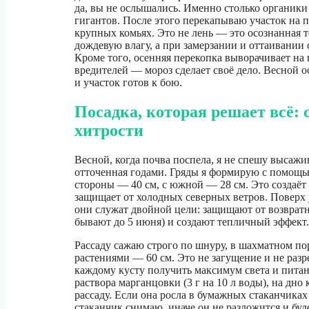
да, вы не ослышались. Именно столько органик
гигантов. После этого перекапываю участок на 
крупных комьях. Это не лень — это осознанная 
дождевую влагу, а при замерзании и оттаивании
Кроме того, осенняя перекопка выворачивает н
вредителей — мороз сделает своё дело. Весной о
и участок готов к бою.
Посадка, которая решает всё: 
хитрости
Весной, когда почва поспела, я не спешу высажив
отточенная годами. Гряды я формирую с помощью
стороны — 40 см, с южной — 28 см. Это создаёт
защищает от холодных северных ветров. Поверх
они служат двойной цели: защищают от возвратн
бывают до 5 июня) и создают тепличный эффект.
Рассаду сажаю строго по шнуру, в шахматном по
растениями — 60 см. Это не загущение и не разр
каждому кусту получить максимум света и питан
раствора марганцовки (3 г на 10 л воды), на дн
рассаду. Если она росла в бумажных стаканчика
стаканчик снимаю, иначе он не разложится и буд